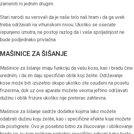
zameniti ni jednim drugim.
Stari narodi su verovali da je naše telo naš hram i da ga uvek
treba održavati na vrhunskom nivou. Ukoliko se osećate
ispunjeno iznutra, ne postoji razlog da i vaša spoljašnjost ne
bude podjednako privlačna.
MAŠINICE ZA ŠIŠANJE
Mašinice za šišanje imaju funkciju da vašu kosu, kao i bradu čine
urednim, i da im daju specifičan oblik koji želite. Održavanje
kose može biti izuzetno skupo ukoliko ste osuđeni na posetu
frizerima, dok uz ove aparate možete veoma jeftino održavati
dužinu i oblik frizure ukoliko nije preterao zahtevna.
Mašinice za šišanje sadrže dodatke kojima lako možete
odabrati dužinu koju želite, kao i specifične efekte koje možete
da postignete. Ovo je posebno bitno za štucovanje i oblikovanje
brade jer su tom prilikom potrebni specifični zahvati kako biste