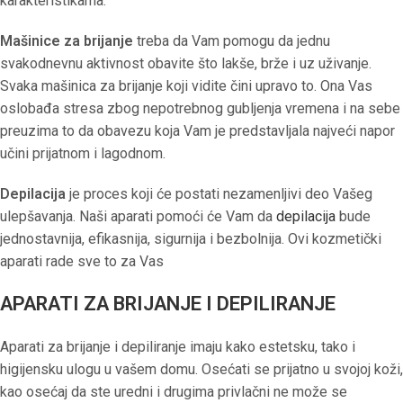
karakteristikama.
Mašinice za brijanje
treba da Vam pomogu da jednu
svakodnevnu aktivnost obavite što lakše, brže i uz uživanje.
Svaka mašinica za brijanje koji vidite čini upravo to. Ona Vas
oslobađa stresa zbog nepotrebnog gubljenja vremena i na sebe
preuzima to da obavezu koja Vam je predstavljala najveći napor
učini prijatnom i lagodnom.
Depilacija
je proces koji će postati nezamenljivi deo Vašeg
ulepšavanja. Naši aparati pomoći će Vam da
depilacija
bude
jednostavnija, efikasnija, sigurnija i bezbolnija. Ovi kozmetički
aparati rade sve to za Vas
APARATI ZA BRIJANJE I DEPILIRANJE
Aparati za brijanje i depiliranje imaju kako estetsku, tako i
higijensku ulogu u vašem domu. Osećati se prijatno u svojoj koži,
kao osećaj da ste uredni i drugima privlačni ne može se