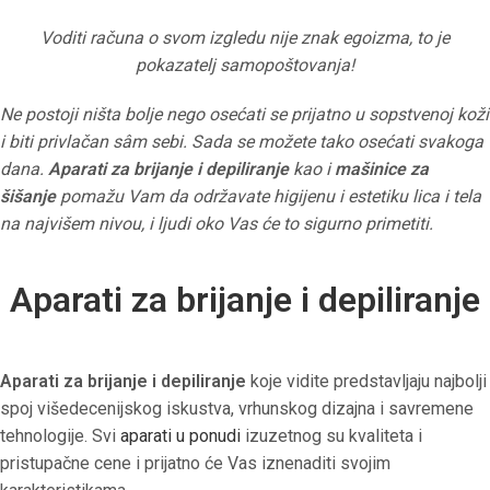
Voditi računa o svom izgledu nije znak egoizma, to je
pokazatelj samopoštovanja!
Ne postoji ništa bolje nego osećati se prijatno u sopstvenoj koži
i biti privlačan sâm sebi. Sada se možete tako osećati svakoga
dana.
Aparati za brijanje i depiliranje
kao i
mašinice za
šišanje
pomažu Vam da održavate higijenu i estetiku lica i tela
na najvišem nivou, i ljudi oko Vas će to sigurno primetiti.
Aparati za brijanje i depiliranje
Aparati za brijanje i depiliranje
koje vidite predstavljaju najbolji
spoj višedecenijskog iskustva, vrhunskog dizajna i savremene
tehnologije. Svi
aparati u ponudi
izuzetnog su kvaliteta i
pristupačne cene i prijatno će Vas iznenaditi svojim