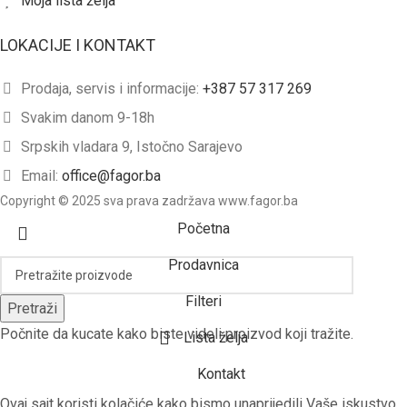
Moja lista želja
LOKACIJE I KONTAKT
Prodaja, servis i informacije:
+387 57 317 269
Svakim danom 9-18h
Srpskih vladara 9, Istočno Sarajevo
Email:
office@fagor.ba
Copyright © 2025 sva prava zadržava www.fagor.ba
Početna
Prodavnica
Filteri
Pretraži
Počnite da kucate kako biste videli proizvod koji tražite.
Lista želja
Kontakt
Ovaj sajt koristi kolačiće kako bismo unaprijedili Vaše iskustvo