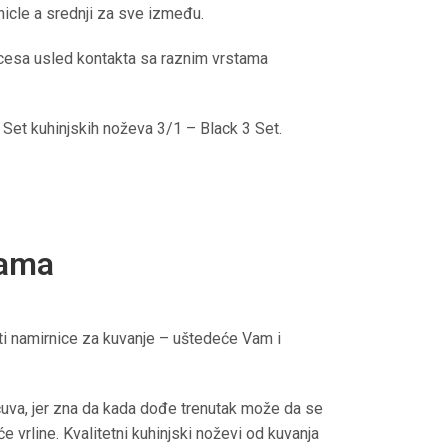
nicle a srednji za sve između.
rocesa usled kontakta sa raznim vrstama
 Set kuhinjskih noževa 3/1 – Black 3 Set​.
kama
ati namirnice za kuvanje – uštedeće Vam i
uva, jer zna da kada dođe trenutak može da se
 vrline. Kvalitetni kuhinjski noževi od kuvanja