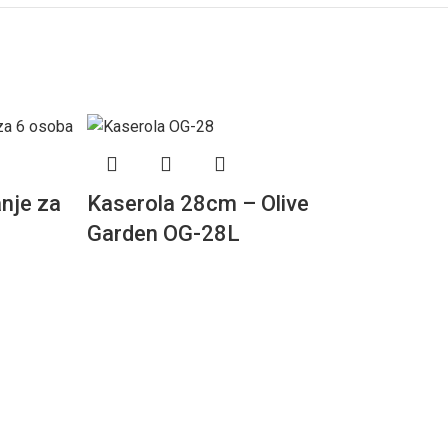
anje za
Kaserola 28cm – Olive
Garden OG-28L
Pribor za r
6 osoba – 