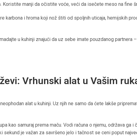
 Koristite manji da očistite voće, veći da isečete meso na fine š
e karbona i hroma koji nož štiti od spoljnih uticaja, hemijskih p
 komadajte u kuhinji znajući da uz sebe imate pouzdanog partnera –
oževi: Vrhunski alat u Vašim ru
 neophodan alat u kuhinji. Uz njih ne samo da ćete lakše priprem
pa kao samuraj prema maču. Vodi računa o njemu, održava ga i č
i sekund je važan za savršeno jelo i tačnost se ceni poput najveće