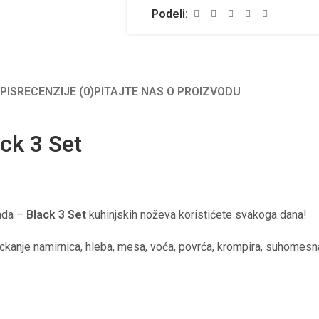
Podeli:
PIS
RECENZIJE (0)
PITAJTE NAS O PROIZVODU
ck 3 Set
kada –
Black 3 Set
kuhinjskih noževa koristićete svakoga dana!
ckanje namirnica, hleba, mesa, voća, povrća, krompira, suhomesna