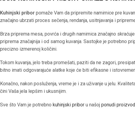
Kuhinjski pribor
pomaže Vam da pripremite namirnice pre kuvanja,
značajno ubrzati proces sečenja, rendanja, usitnjavanja i pripreme
Brza priprema mesa, povrća i drugih namirnica značajno skraćuje
priprema značajnija i od samog kuvanja. Sastojke je potrebno prip
precizno izmerenoj količini.
Tokom kuvanja, jelo treba promešati, paziti da ne zagori, presipati
bitno imati odgovarajuće alatke koje će biti efikasne i istovrem
Konačno, nakon posluženja, vreme je i za uživanje u jelu. Kvalit
čini Vaša jela lepšim i ukusnijim.
Sve što Vam je potrebno
kuhinjski pribor
u našoj
ponudi proizvo