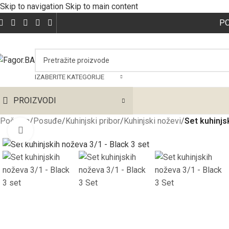
Skip to navigation
Skip to main content
P
IZABERITE KATEGORIJE
PROIZVODI
Početna
/
Posuđe
/
Kuhinjski pribor
/
Kuhinjski noževi
/
Set kuhinjs
Click to enlarge