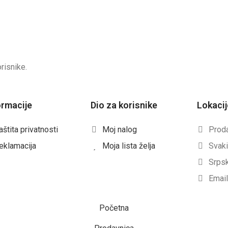
orisnike.
ormacije
Dio za korisnike
Lokacij
aštita privatnosti
Moj nalog
Prodaj
eklamacija
Moja lista želja
Svaki
Srpsk
Email
Početna