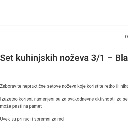
O
Set kuhinjskih noževa 3/1 – Bla
Zaboravite nepraktične setove noževa koje koristite retko ili ni
Izuzetno korisni, namenjeni su za svakodnevne aktivnosti: za se
može pasti na pamet.
Uvek su pri ruci i spremni za rad.