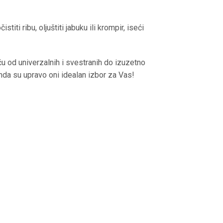
ti ribu, oljuštiti jabuku ili krompir, iseći
eću od univerzalnih i svestranih do izuzetno
onda su upravo oni idealan izbor za Vas!