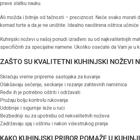
prave slatku nauku.
Ali možda i bitnije od tačnosti – preciznost. Neće svako morati da
komad torte a da je ne uništite. Idealno naoštrena oštrica učiniće
Kuhinjski noževi u našoj ponudi izrađeni su od najkvalitetnijih ma
specifičnih za specijalne namene. Ukoliko osećate da Vam je u ku
ZAŠTO SU KVALITETNI KUHINJSKI NOŽEVI 
Skraćuju vreme pripreme sastojaka za kuvanje
Olakšavaju sečenje, seckanje i rezanje zahtevnih namirnica
Ređe ih je potrebno oštriti i održavati
Pružaju bolju kontrolu rukovanja
Udobnije i sigurnije leže u ruci
Bezbedniji su za upotrebu od nekvalitetnih noževa
Zadržavaju sjaj i oštrinu i nakon višestrukog pranja
KAKO KUHINJSKI PRIBOR POMAŽE U KUHINJ