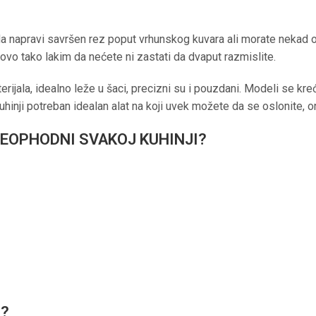
 napravi savršen rez poput vrhunskog kuvara ali morate nekad očisti
 ovo tako lakim da nećete ni zastati da dvaput razmislite.
terijala, idealno leže u šaci, precizni su i pouzdani. Modeli se kr
hinji potreban idealan alat na koji uvek možete da se oslonite, 
NEOPHODNI SVAKOJ KUHINJI?
I?