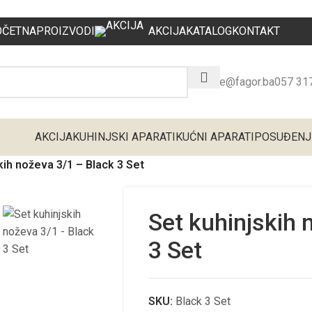
OČETNA
PROIZVODI
AKCIJA
KATALOG
KONTAKT
office@fagor.ba
057 31
AKCIJA
KUHINJSKI APARATI
KUĆNI APARATI
POSUĐE
NJ
kih noževa 3/1 – Black 3 Set
Set kuhinjskih 
3 Set
SKU:
Black 3 Set