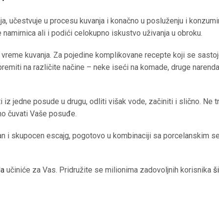
 učestvuje u procesu kuvanja i konačno u posluženju i konzumiran
 namirnica ali i podići celokupno iskustvo uživanja u obroku.
 vreme kuvanja. Za pojedine komplikovane recepte koji se sastoje
remiti na različite načine – neke iseći na komade, druge narendati
 iz jedne posude u drugu, odliti višak vode, začiniti i slično. Ne t
eno čuvati Vaše posuđe.
etan i skupocen escajg, pogotovo u kombinaciji sa porcelanskim se
da
učiniće za Vas. Pridružite se milionima zadovoljnih korisnika
š