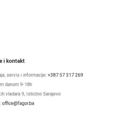
e i kontakt
a, servis i informacije:
+387 57 317 269
m danom 9-18h
ih vladara 9, Istočno Sarajevo
:
office@fagor.ba