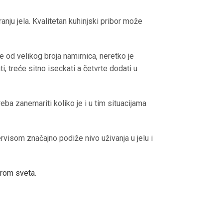
ju jela. Kvalitetan kuhinjski pribor može
 od velikog broja namirnica, neretko je
, treće sitno iseckati a četvrte dodati u
reba zanemariti koliko je i u tim situacijama
rvisom značajno podiže nivo uživanja u jelu i
irom sveta
.