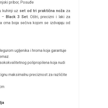
njski pribor
,
Posuđe
u kuhinji uz
set od tri praktična noža
za
e –
Black 3 Set
. Oštri, precizni i laki za
na crna boja sečiva kojom se izdvajaju od
 legurom ugljenika i hroma koja garantuje
remaz.
okokvalitetnog polipropilena koja nudi
stignu maksimalnu preciznost za različite
9cm
lja