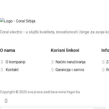
Coral electric - u službi kvaliteta, inovativnosti i brige za svoje k
O nama
Korisni linkovi
Inf
O kompaniji
Načini naručivanja
Z
Kontakt
Garancija i servis
R
Copyright © 2025 sva prava zadržava www.fagor.ba