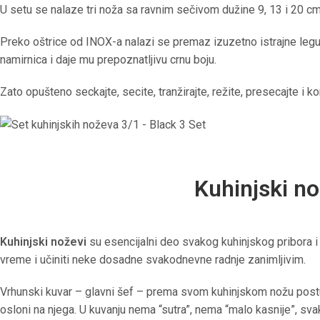
U setu se nalaze tri noža sa ravnim sečivom dužine 9, 13 i 20 cm.
Preko oštrice od INOX-a nalazi se premaz izuzetno istrajne legur
namirnica i daje mu prepoznatljivu crnu boju.
Zato opušteno seckajte, secite, tranžirajte, režite, presecajte i
Kuhinjski n
Kuhinjski noževi
su esencijalni deo svakog kuhinjskog pribora i
vreme i učiniti neke dosadne svakodnevne radnje zanimljivim.
Vrhunski kuvar – glavni šef – prema svom kuhinjskom nožu postu
osloni na njega. U kuvanju nema “sutra”, nema “malo kasnije”, svak