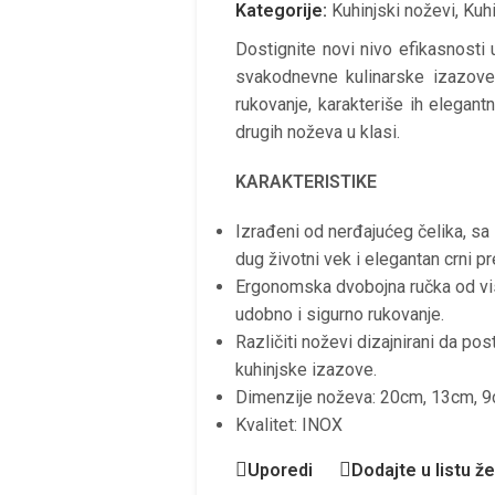
Kategorije:
Kuhinjski noževi
,
Kuhi
Dostignite novi nivo efikasnosti 
svakodnevne kulinarske izazov
rukovanje, karakteriše ih elegant
drugih noževa u klasi.
KARAKTERISTIKE
Izrađeni od nerđajućeg čelika, sa
dug životni vek i elegantan crni p
Ergonomska dvobojna ručka od vis
udobno i sigurno rukovanje.
Različiti noževi dizajnirani da po
kuhinjske izazove.
Dimenzije noževa: 20cm, 13cm, 
Kvalitet: INOX
Uporedi
Dodajte u listu že