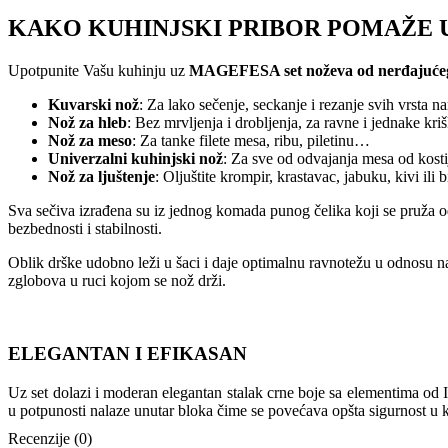
KAKO KUHINJSKI PRIBOR POMAŽE U
Upotpunite Vašu kuhinju uz
MAGEFESA set noževa od nerđajućeg
Kuvarski nož
: Za lako sečenje, seckanje i rezanje svih vrsta 
Nož za hleb
: Bez mrvljenja i drobljenja, za ravne i jednake kri
Nož za meso
: Za tanke filete mesa, ribu, piletinu…
Univerzalni kuhinjski nož
: Za sve od odvajanja mesa od kosti
Nož za ljuštenje
: Oljuštite krompir, krastavac, jabuku, kivi ili
Sva sečiva izrađena su iz jednog komada punog čelika koji se pruža od 
bezbednosti i stabilnosti.
Oblik drške udobno leži u šaci i daje optimalnu ravnotežu u odnosu na
zglobova u ruci kojom se nož drži.
ELEGANTAN I EFIKASAN
Uz set dolazi i moderan elegantan stalak crne boje sa elementima od 
u potpunosti nalaze unutar bloka čime se povećava opšta sigurnost u k
Recenzije (0)