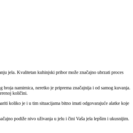
u jela. Kvalitetan kuhinjski pribor može značajno ubrzati proces
g broja namirnica, neretko je priprema značajnija i od samog kuvanja.
erenoj količini.
ariti koliko je i u tim situacijama bitno imati odgovarajuće alatke koje
ajno podiže nivo uživanja u jelu i čini Vaša jela lepšim i ukusnijim.