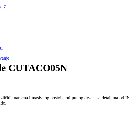
rt
avanje
Blade CUTACO05N
azličitih namena i masivnog postolja od punog drveta sa detaljima od I
ade.