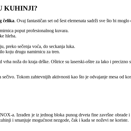
 KUHINJI?
 čelika
. Ovaj fantastičan set od šest elemenata sadrži sve što bi moglo
namirnica poput profesionalnog kuvara.
ške hleba.
ju, preko sečenja voća, do seckanja luka.
 bilo koju drugu namirnicu za tren.
vrha noža do kraja drške. Oštrice su laserski-oštre za lako i precizno s
 sečivo. Tokom zahtevnijih aktivnosti kao što je odvajanje mesa od kost
INOX-a. Izrađen je iz jednog bloka punog drveta fine završne obrade i
uhinji i smanjuje mogućnost nezgode, čak i kada se noževi ne koriste.