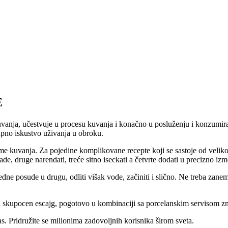
E
nja, učestvuje u procesu kuvanja i konačno u posluženju i konzumiranj
kupno iskustvo uživanja u obroku.
e kuvanja. Za pojedine komplikovane recepte koji se sastoje od veliko
de, druge narendati, treće sitno iseckati a četvrte dodati u precizno izm
edne posude u drugu, odliti višak vode, začiniti i slično. Ne treba zanem
i skupocen escajg, pogotovo u kombinaciji sa porcelanskim servisom znač
s. Pridružite se milionima zadovoljnih korisnika širom sveta.