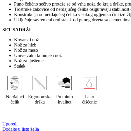
Puno čelično sečivo proteže se od vrha noža do kraja drške, pru
Trostruke zakovice od nerđajućeg čelika osiguravaju stabilnost 
Konstrukcija od nerđajućeg čelika visokog ugljenika čini izdržlj
Uključuje savremeni crni stalak od punog drveta sa elementi
SET SADRŽI
Kuvarski nož
Nož za hleb
Nož za meso
Univerzalni kuhinjski nož
Nož za ljuštenje
Stalak
Nerđajući
Ergonomska
Premium
Lako
čelik
drška
kvalitet
čišćenje
Uporedi
Dodajte u listu želja