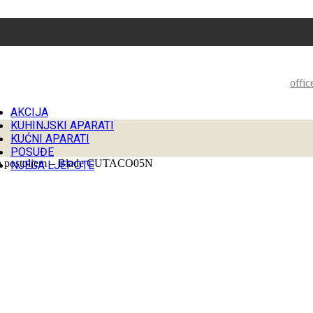
offi
AKCIJA
KUHINJSKI APARATI
KUĆNI APARATI
POSUĐE
sa postoljem – Blade CUTACO05N
NJEGA LJEPOTE