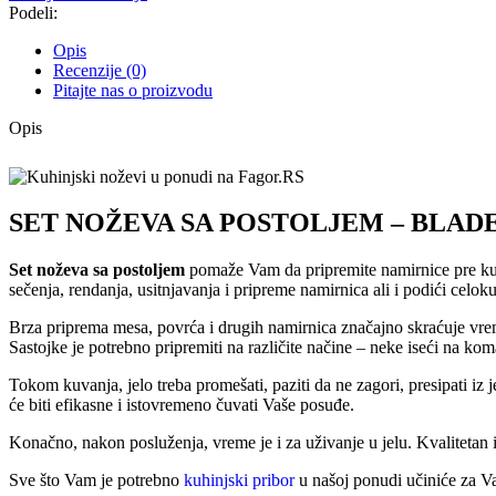
Podeli:
Opis
Recenzije (0)
Pitajte nas o proizvodu
Opis
SET NOŽEVA SA POSTOLJEM – BLAD
Set noževa sa postoljem
pomaže Vam da pripremite namirnice pre kuva
sečenja, rendanja, usitnjavanja i pripreme namirnica ali i podići celo
Brza priprema mesa, povrća i drugih namirnica značajno skraćuje vrem
Sastojke je potrebno pripremiti na različite načine – neke iseći na koma
Tokom kuvanja, jelo treba promešati, paziti da ne zagori, presipati iz j
će biti efikasne i istovremeno čuvati Vaše posuđe.
Konačno, nakon posluženja, vreme je i za uživanje u jelu. Kvalitetan 
Sve što Vam je potrebno
kuhinjski pribor
u našoj ponudi učiniće za Va