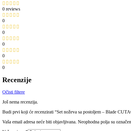
0 reviews
0
0
0
0
0
Recenzije
Očisti filtere
Još nema recenzija.
Budi prvi koji će recenzirati “Set noževa sa postoljem – Blade C
Vaša email adresa neće biti objavljivana.
Neophodna polja su označe