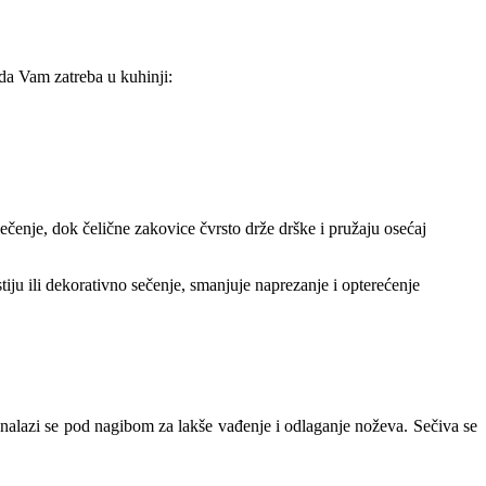
 da Vam zatreba u kuhinji:
ečenje, dok čelične zakovice čvrsto drže drške i pružaju osećaj
iju ili dekorativno sečenje, smanjuje naprezanje i opterećenje
 nalazi se pod nagibom za lakše vađenje i odlaganje noževa. Sečiva se