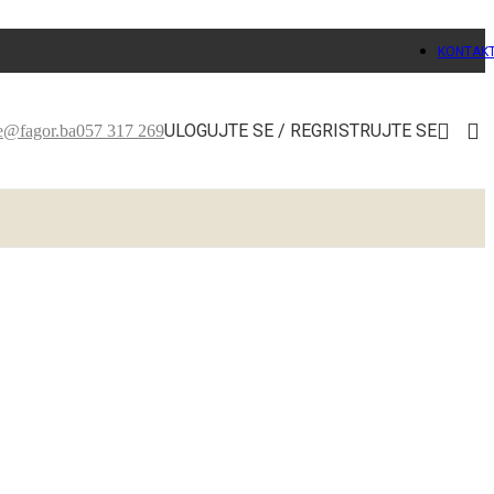
KONTAK
ULOGUJTE SE / REGRISTRUJTE SE
ce@fagor.ba
057 317 269