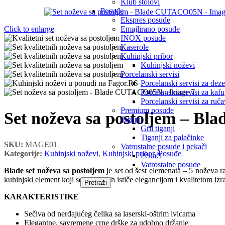
Klub stolovi
Posuđe
Ekspres posuđe
Emajlirano posuđe
Click to enlarge
INOX posuđe
Kaserole
Kuhinjski pribor
Kuhinjski noževi
Porcelanski servisi
Porcelanski servisi za deze
Porcelanski servisi za kafu
Porcelanski servisi za ruč
Premium posuđe
Set noževa sa postoljem – 
Tiganji
Gril tiganji
Tiganji za palačinke
SKU:
MAGE01
Vatrostalne posude i pekači
Kategorije:
Kuhinjski noževi
,
Kuhinjski pribor
,
Posuđe
Pekači
Vatrostalne posude
Blade set noževa sa postoljem
je set od šest elemenata – 5 noževa r
kuhinjski element koji se od drugih ističe elegancijom i kvalitetom izr
Pretraži
KARAKTERISTIKE
Sečiva od nerđajućeg čelika sa laserski-oštrim ivicama
Elegantne, savremene crne drške za udobno držanje