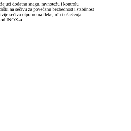
žajući dodatnu snagu, ravnotežu i kontrolu
drški na sečivu za povećanu bezbednost i stabilnost
ivije sečivo otporno na fleke, rđu i oštećenja
ma od INOX-a